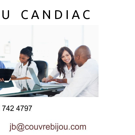
 U C A N D I A C